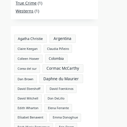
True Crime
(1)
Westerns
(1)
Argentina
Agatha Christie
Claire Keegan
Claudia Piñeiro
Colombia
Colleen Hoover
Cormac McCarthy
Corea del sur
Daphne du Maurier
Dan Brown
David Ebershoff
David Foenkinos
David Mitchell
Don DeLillo
Edith Wharton
Elena Ferrante
Elísabet Benavent
Emma Donoghue
Erich Maria Remarque
Erin Doom