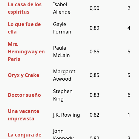
La casa de los
Isabel
0,90
2
espíritus
Allende
Lo que fue de
Gayle
0,89
4
ella
Forman
Mrs.
Paula
Hemingway en
0,85
5
McLain
Paris
Margaret
Oryx y Crake
0,85
5
Atwood
Stephen
Doctor sueño
0,83
6
King
Una vacante
J.K. Rowling
0,82
1
imprevista
John
La conjura de
Kennedy
0,82
3