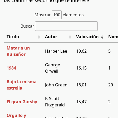
las columnas según lo que te interese
Mostrar
elementos
Buscar
Título
Autor
Valoración
Nom
Matar a un
Harper Lee
19,62
5
Ruiseñor
George
1984
16,15
1
Orwell
Bajo la misma
John Green
16,01
29
estrella
F. Scott
El gran Gatsby
15,47
2
Fitzgerald
Orgullo y