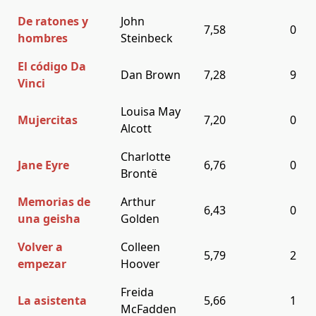
De ratones y
John
7,58
0
hombres
Steinbeck
El código Da
Dan Brown
7,28
9
Vinci
Louisa May
Mujercitas
7,20
0
Alcott
Charlotte
Jane Eyre
6,76
0
Brontë
Memorias de
Arthur
6,43
0
una geisha
Golden
Volver a
Colleen
5,79
2
empezar
Hoover
Freida
La asistenta
5,66
1
McFadden