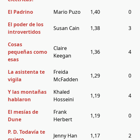
El Padrino
Mario Puzo
1,40
0
El poder de los
Susan Cain
1,38
3
introvertidos
Cosas
Claire
pequeñas como
1,36
4
Keegan
esas
La asistenta te
Freida
1,29
0
vigila
McFadden
Y las montañas
Khaled
1,19
4
hablaron
Hosseini
El mesías de
Frank
1,19
0
Dune
Herbert
P. D. Todavía te
Jenny Han
1,17
2
quiero