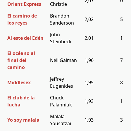
2,07
0
Orient Express
Christie
El camino de
Brandon
2,02
5
los reyes
Sanderson
John
Al este del Edén
2,01
1
Steinbeck
El océano al
final del
Neil Gaiman
1,96
7
camino
Jeffrey
Middlesex
1,95
8
Eugenides
El club de la
Chuck
1,93
1
lucha
Palahniuk
Malala
Yo soy malala
1,93
3
Yousafzai