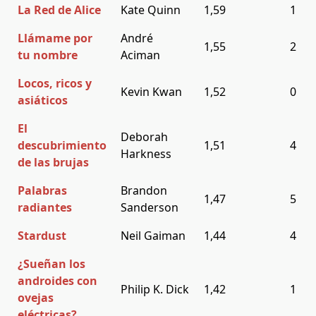
La Red de Alice
Kate Quinn
1,59
1
Llámame por
André
1,55
2
tu nombre
Aciman
Locos, ricos y
Kevin Kwan
1,52
0
asiáticos
El
Deborah
descubrimiento
1,51
4
Harkness
de las brujas
Palabras
Brandon
1,47
5
radiantes
Sanderson
Stardust
Neil Gaiman
1,44
4
¿Sueñan los
androides con
Philip K. Dick
1,42
1
ovejas
eléctricas?