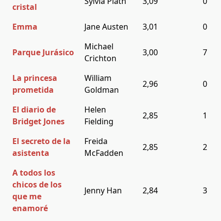
Sylvia Plath
3,09
0
cristal
Emma
Jane Austen
3,01
0
Michael
Parque Jurásico
3,00
7
Crichton
La princesa
William
2,96
0
prometida
Goldman
El diario de
Helen
2,85
1
Bridget Jones
Fielding
El secreto de la
Freida
2,85
2
asistenta
McFadden
A todos los
chicos de los
Jenny Han
2,84
3
que me
enamoré