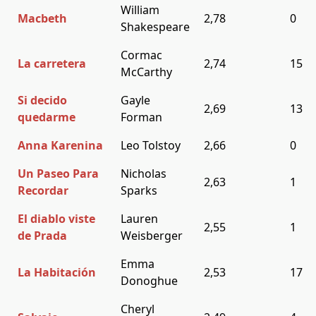
William
Macbeth
2,78
0
Shakespeare
Cormac
La carretera
2,74
15
McCarthy
Si decido
Gayle
2,69
13
quedarme
Forman
Anna Karenina
Leo Tolstoy
2,66
0
Un Paseo Para
Nicholas
2,63
1
Recordar
Sparks
El diablo viste
Lauren
2,55
1
de Prada
Weisberger
Emma
La Habitación
2,53
17
Donoghue
Cheryl