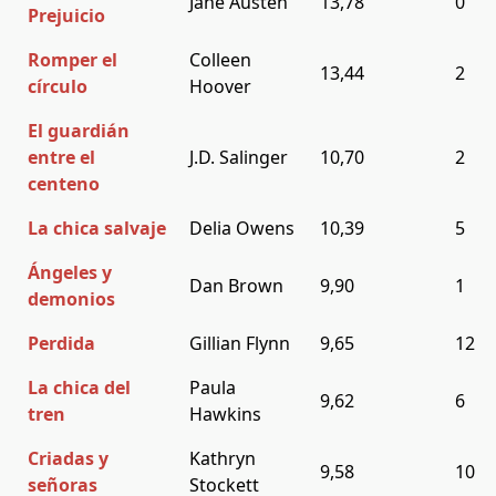
Jane Austen
13,78
0
Prejuicio
Romper el
Colleen
13,44
2
círculo
Hoover
El guardián
entre el
J.D. Salinger
10,70
2
centeno
La chica salvaje
Delia Owens
10,39
5
Ángeles y
Dan Brown
9,90
1
demonios
Perdida
Gillian Flynn
9,65
12
La chica del
Paula
9,62
6
tren
Hawkins
Criadas y
Kathryn
9,58
10
señoras
Stockett