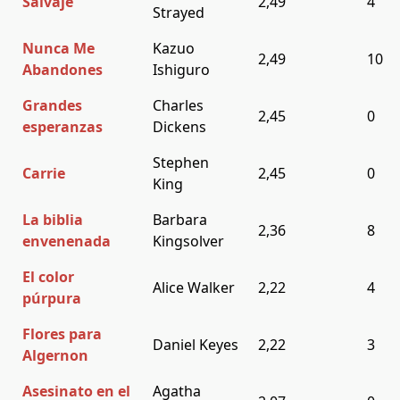
Salvaje
2,49
4
Strayed
Nunca Me
Kazuo
2,49
10
Abandones
Ishiguro
Grandes
Charles
2,45
0
esperanzas
Dickens
Stephen
Carrie
2,45
0
King
La biblia
Barbara
2,36
8
envenenada
Kingsolver
El color
Alice Walker
2,22
4
púrpura
Flores para
Daniel Keyes
2,22
3
Algernon
Asesinato en el
Agatha