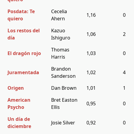
Posdata: Te
Cecelia
1,16
0
quiero
Ahern
Los restos del
Kazuo
1,06
2
día
Ishiguro
Thomas
El dragón rojo
1,03
0
Harris
Brandon
Juramentada
1,02
4
Sanderson
Origen
Dan Brown
1,01
1
American
Bret Easton
0,95
0
Psycho
Ellis
Un día de
Josie Silver
0,92
0
diciembre