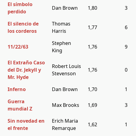
El símbolo
Dan Brown
1,80
3
perdido
El silencio de
Thomas
1,77
6
los corderos
Harris
Stephen
11/22/63
1,76
9
King
El Extraño Caso
Robert Louis
del Dr. Jekyll y
1,76
0
Stevenson
Mr. Hyde
Inferno
Dan Brown
1,70
1
Guerra
Max Brooks
1,69
3
mundial Z
Sin novedad en
Erich Maria
1,62
1
el frente
Remarque