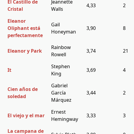
El Castillo de
Jeannette
4,33
2
Cristal
Walls
Eleanor
Gail
Oliphant está
3,90
8
Honeyman
perfectamente
Rainbow
Eleanor y Park
3,74
21
Rowell
Stephen
It
3,69
4
King
Gabriel
Cien años de
García
3,44
2
soledad
Márquez
Ernest
El viejo y el mar
3,33
3
Hemingway
La campana de