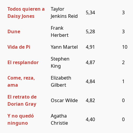
Todos quieren a
Taylor
5,34
3
Daisy Jones
Jenkins Reid
Frank
Dune
5,28
3
Herbert
Vida de Pi
Yann Martel
4,91
10
Stephen
El resplandor
4,87
2
King
Come, reza,
Elizabeth
4,84
1
ama
Gilbert
El retrato de
Oscar Wilde
4,82
0
Dorian Gray
Y no quedó
Agatha
4,40
0
ninguno
Christie