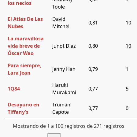
los necios
Toole
El Atlas De Las
David
0,81
10
Nubes
Mitchell
La maravillosa
vida breve de
Junot Diaz
0,80
10
Óscar Wao
Para siempre,
Jenny Han
0,79
1
Lara Jean
Haruki
1Q84
0,77
5
Murakami
Desayuno en
Truman
0,77
0
Tiffany’s
Capote
Mostrando de 1 a 100 registros de 271 registros