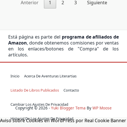
Anterior
1
2
3
Siguiente
Está página es parte del
programa de afiliados de
Amazon
, donde obtenemos comisiones por ventas
en los enlaces/botones de "Compra" de los
artículos.
Inicio
Acerca De Aventuras Literartias
Listado De Libros Publicados
Contacto
Cambiar Los Ajustes De Privacidad
Copyright © 2026 -
Yuki Blogger Tema
By
WP Moose
Historial De Los Ajustes De Privacidad
Aviso sobre Cookies en WordPress por Real Cookie Banner