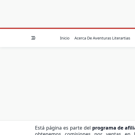
Inicio
Acerca De Aventuras Literartias
Está página es parte del
programa de afil
obtenemos comisiones por ventas en l