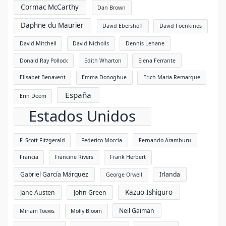
Cormac McCarthy
Dan Brown
Daphne du Maurier
David Ebershoff
David Foenkinos
David Mitchell
David Nicholls
Dennis Lehane
Donald Ray Pollock
Edith Wharton
Elena Ferrante
Elísabet Benavent
Emma Donoghue
Erich Maria Remarque
España
Erin Doom
Estados Unidos
F. Scott Fitzgerald
Federico Moccia
Fernando Aramburu
Francia
Francine Rivers
Frank Herbert
Gabriel García Márquez
Irlanda
George Orwell
Kazuo Ishiguro
Jane Austen
John Green
Neil Gaiman
Miriam Toews
Molly Bloom