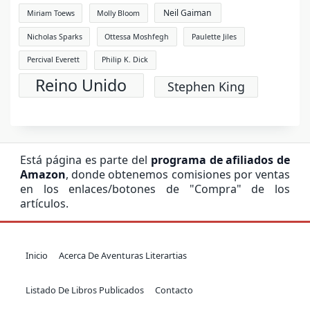
Neil Gaiman
Miriam Toews
Molly Bloom
Nicholas Sparks
Ottessa Moshfegh
Paulette Jiles
Percival Everett
Philip K. Dick
Reino Unido
Stephen King
Está página es parte del
programa de afiliados de
Amazon
, donde obtenemos comisiones por ventas
en los enlaces/botones de "Compra" de los
artículos.
Inicio
Acerca De Aventuras Literartias
Listado De Libros Publicados
Contacto