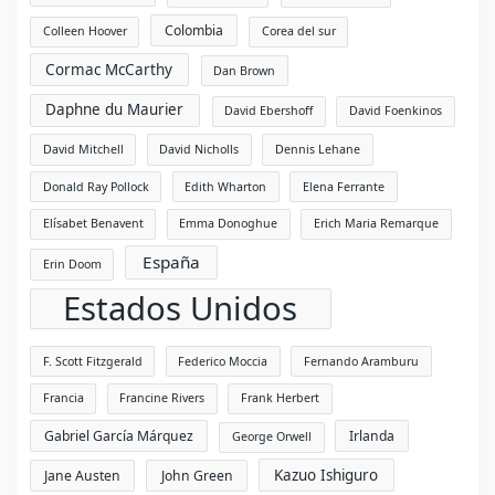
Colombia
Colleen Hoover
Corea del sur
Cormac McCarthy
Dan Brown
Daphne du Maurier
David Ebershoff
David Foenkinos
David Mitchell
David Nicholls
Dennis Lehane
Donald Ray Pollock
Edith Wharton
Elena Ferrante
Elísabet Benavent
Emma Donoghue
Erich Maria Remarque
España
Erin Doom
Estados Unidos
F. Scott Fitzgerald
Federico Moccia
Fernando Aramburu
Francia
Francine Rivers
Frank Herbert
Gabriel García Márquez
Irlanda
George Orwell
Kazuo Ishiguro
Jane Austen
John Green