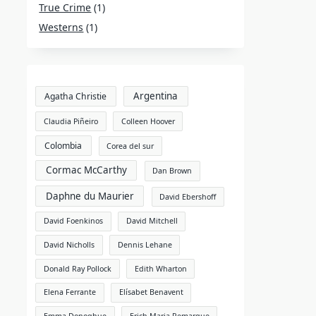
True Crime
(1)
Westerns
(1)
Argentina
Agatha Christie
Claudia Piñeiro
Colleen Hoover
Colombia
Corea del sur
Cormac McCarthy
Dan Brown
Daphne du Maurier
David Ebershoff
David Foenkinos
David Mitchell
David Nicholls
Dennis Lehane
Donald Ray Pollock
Edith Wharton
Elena Ferrante
Elísabet Benavent
Emma Donoghue
Erich Maria Remarque