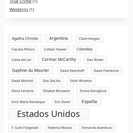
True Crime
(1)
Westerns
(1)
Argentina
Agatha Christie
Claire Keegan
Colombia
Claudia Piñeiro
Colleen Hoover
Cormac McCarthy
Corea del sur
Dan Brown
Daphne du Maurier
David Ebershoff
David Foenkinos
David Mitchell
Don DeLillo
Edith Wharton
Elena Ferrante
Elísabet Benavent
Emma Donoghue
España
Erich Maria Remarque
Erin Doom
Estados Unidos
F. Scott Fitzgerald
Federico Moccia
Fernando Aramburu