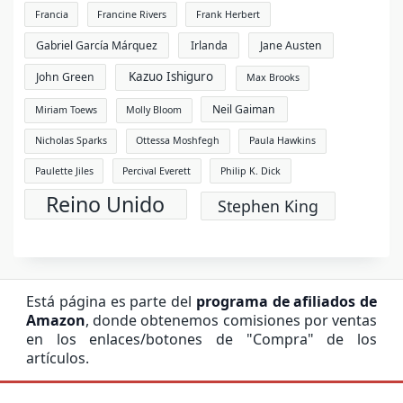
Francia
Francine Rivers
Frank Herbert
Gabriel García Márquez
Irlanda
Jane Austen
Kazuo Ishiguro
John Green
Max Brooks
Neil Gaiman
Miriam Toews
Molly Bloom
Nicholas Sparks
Ottessa Moshfegh
Paula Hawkins
Paulette Jiles
Percival Everett
Philip K. Dick
Reino Unido
Stephen King
Está página es parte del
programa de afiliados de
Amazon
, donde obtenemos comisiones por ventas
en los enlaces/botones de "Compra" de los
artículos.