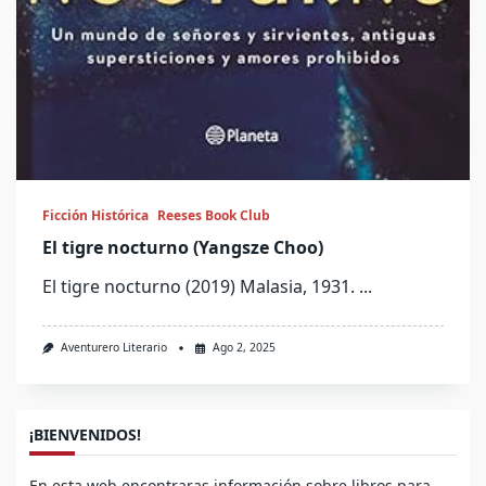
Ficción Histórica
Reeses Book Club
El tigre nocturno (Yangsze Choo)
El tigre nocturno (2019) Malasia, 1931.
...
Aventurero Literario
Ago 2, 2025
¡BIENVENIDOS!
En esta web encontraras información sobre libros para