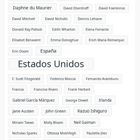
Daphne du Maurier
David Ebershoff
David Foenkinos
David Mitchell
David Nicholls
Dennis Lehane
Donald Ray Pollock
Edith Wharton
Elena Ferrante
Elísabet Benavent
Emma Donoghue
Erich Maria Remarque
España
Erin Doom
Estados Unidos
F. Scott Fitzgerald
Federico Moccia
Fernando Aramburu
Francia
Francine Rivers
Frank Herbert
Gabriel García Márquez
Irlanda
George Orwell
Kazuo Ishiguro
Jane Austen
John Green
Neil Gaiman
Miriam Toews
Molly Bloom
Nicholas Sparks
Ottessa Moshfegh
Paulette Jiles