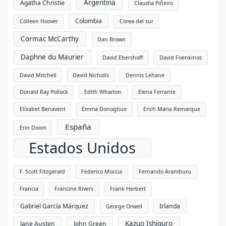
Argentina
Agatha Christie
Claudia Piñeiro
Colombia
Colleen Hoover
Corea del sur
Cormac McCarthy
Dan Brown
Daphne du Maurier
David Ebershoff
David Foenkinos
David Mitchell
David Nicholls
Dennis Lehane
Donald Ray Pollock
Edith Wharton
Elena Ferrante
Elísabet Benavent
Emma Donoghue
Erich Maria Remarque
España
Erin Doom
Estados Unidos
F. Scott Fitzgerald
Federico Moccia
Fernando Aramburu
Francia
Francine Rivers
Frank Herbert
Gabriel García Márquez
Irlanda
George Orwell
Kazuo Ishiguro
Jane Austen
John Green