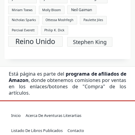
Neil Gaiman
Miriam Toews
Molly Bloom
Nicholas Sparks
Ottessa Moshfegh
Paulette Jiles
Percival Everett
Philip K. Dick
Reino Unido
Stephen King
Está página es parte del
programa de afiliados de
Amazon
, donde obtenemos comisiones por ventas
en los enlaces/botones de "Compra" de los
artículos.
Inicio
Acerca De Aventuras Literartias
Listado De Libros Publicados
Contacto