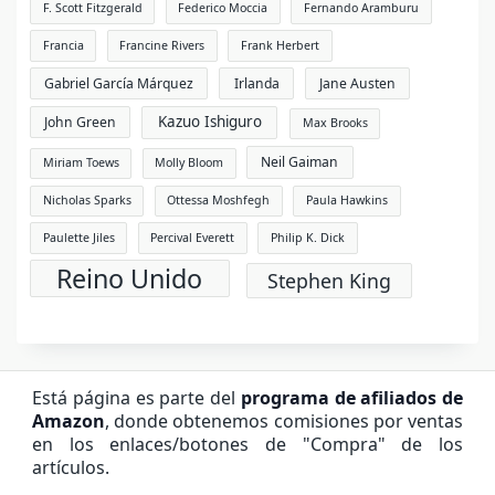
F. Scott Fitzgerald
Federico Moccia
Fernando Aramburu
Francia
Francine Rivers
Frank Herbert
Gabriel García Márquez
Irlanda
Jane Austen
Kazuo Ishiguro
John Green
Max Brooks
Neil Gaiman
Miriam Toews
Molly Bloom
Nicholas Sparks
Ottessa Moshfegh
Paula Hawkins
Paulette Jiles
Percival Everett
Philip K. Dick
Reino Unido
Stephen King
Está página es parte del
programa de afiliados de
Amazon
, donde obtenemos comisiones por ventas
en los enlaces/botones de "Compra" de los
artículos.