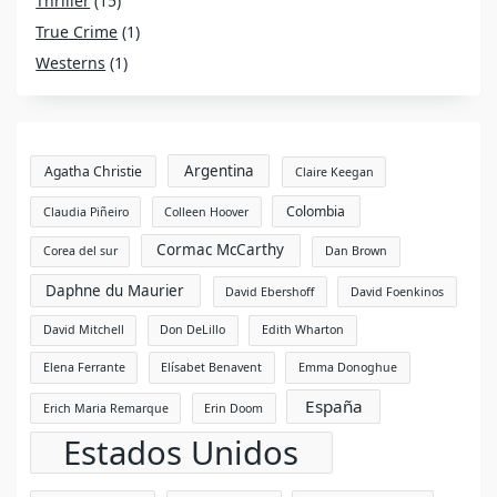
Thriller
(15)
True Crime
(1)
Westerns
(1)
Argentina
Agatha Christie
Claire Keegan
Colombia
Claudia Piñeiro
Colleen Hoover
Cormac McCarthy
Corea del sur
Dan Brown
Daphne du Maurier
David Ebershoff
David Foenkinos
David Mitchell
Don DeLillo
Edith Wharton
Elena Ferrante
Elísabet Benavent
Emma Donoghue
España
Erich Maria Remarque
Erin Doom
Estados Unidos