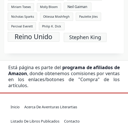
Neil Gaiman
Miriam Toews
Molly Bloom
Nicholas Sparks
Ottessa Moshfegh
Paulette Jiles
Percival Everett
Philip K. Dick
Reino Unido
Stephen King
Está página es parte del
programa de afiliados de
Amazon
, donde obtenemos comisiones por ventas
en los enlaces/botones de "Compra" de los
artículos.
Inicio
Acerca De Aventuras Literartias
Listado De Libros Publicados
Contacto