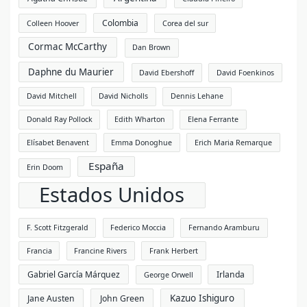
Colombia
Colleen Hoover
Corea del sur
Cormac McCarthy
Dan Brown
Daphne du Maurier
David Ebershoff
David Foenkinos
David Mitchell
David Nicholls
Dennis Lehane
Donald Ray Pollock
Edith Wharton
Elena Ferrante
Elísabet Benavent
Emma Donoghue
Erich Maria Remarque
España
Erin Doom
Estados Unidos
F. Scott Fitzgerald
Federico Moccia
Fernando Aramburu
Francia
Francine Rivers
Frank Herbert
Gabriel García Márquez
Irlanda
George Orwell
Kazuo Ishiguro
Jane Austen
John Green