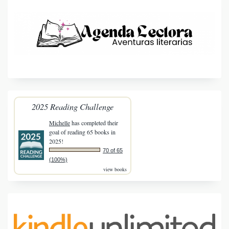
2025 Reading Challenge
Michelle
has completed their
goal of reading 65 books in
2025!
70 of 65
(100%)
view books