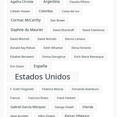
Argentina
Agatha Christie
Claudia Piñeiro
Colombia
Colleen Hoover
Corea del sur
Cormac McCarthy
Dan Brown
Daphne du Maurier
David Ebershoff
David Foenkinos
David Mitchell
David Nicholls
Dennis Lehane
Donald Ray Pollock
Edith Wharton
Elena Ferrante
Elísabet Benavent
Emma Donoghue
Erich Maria Remarque
España
Erin Doom
Estados Unidos
F. Scott Fitzgerald
Federico Moccia
Fernando Aramburu
Francia
Francine Rivers
Frank Herbert
Gabriel García Márquez
Irlanda
George Orwell
Kazuo Ishiguro
Jane Austen
John Green