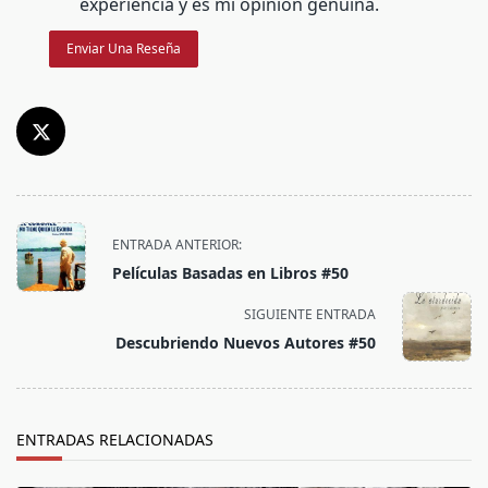
experiencia y es mi opinión genuina.
Enviar Una Reseña
<span
ENTRADA ANTERIOR:
class="nav-
Películas Basadas en Libros #50
subtitle
screen-
SIGUIENTE ENTRADA
reader-
Descubriendo Nuevos Autores #50
text">Página</span>
ENTRADAS RELACIONADAS