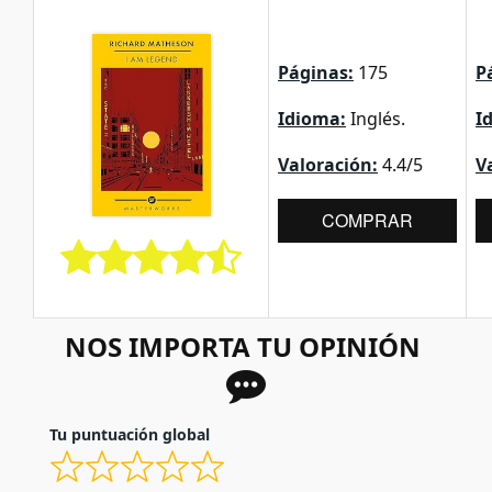
Páginas:
175
P
Idioma:
Inglés.
I
Valoración:
4.4/5
V
COMPRAR
NOS IMPORTA TU OPINIÓN
Tu puntuación global