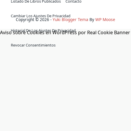
Listado De Libros Publicados
Contacto
Cambiar Los Ajustes De Privacidad
Copyright © 2026 -
Yuki Blogger Tema
By
WP Moose
Historial De Los Ajustes De Privacidad
Aviso sobre Cookies en WordPress por Real Cookie Banner
Revocar Consentimientos