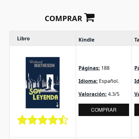
COMPRAR
Libro
Kindle
T
Páginas:
188
P
Idioma:
Español.
I
Valoración:
4.3/5
V
COMPRAR