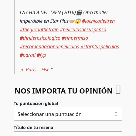
LA CHICA DEL TREN (2016)🎬 Otro thriller
imperdible en Star Plus🤝🏼😱
#lachicadeltren
#thegirlonthetrain
#peliculasdesuspenso
#thrillerpsicologico
#sinpermiso
#recomendaciondepeliculas
#starpluspeliculas
#parati
#fyp
♬ Paris – Else
NOS IMPORTA TU OPINIÓN
Tu puntuación global
Título de tu reseña