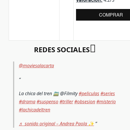
COMPRAR
REDES SOCIALES
@moviesalacarta
La chica del tren 🚞 @Filmity
#peliculas
#series
#drama
#suspenso
#triller
#obsesion
#misterio
#lachicadeltren
♬ sonido original – Andrea Paola ✨