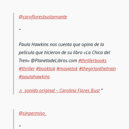
@carofloresbustamante
Paula Hawkins nos cuenta que opina de la
película que hicieron de su libro «La Chica del
Tren» @PlanetadeLibros.com
#thrillerbooks
#thriller
#booktok
#movietok
#thegirlonthetrain
#paulahawkins
♬ sonido original – Carolina Flores Bust
@sinpermiso_