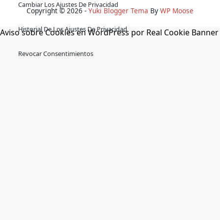
Cambiar Los Ajustes De Privacidad
Copyright © 2026 -
Yuki Blogger Tema
By
WP Moose
Historial De Los Ajustes De Privacidad
Aviso sobre Cookies en WordPress por Real Cookie Banner
Revocar Consentimientos