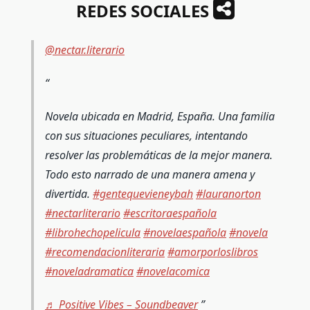
REDES SOCIALES
@nectar.literario
Novela ubicada en Madrid, España. Una familia
con sus situaciones peculiares, intentando
resolver las problemáticas de la mejor manera.
Todo esto narrado de una manera amena y
divertida.
#gentequevieneybah
#lauranorton
#nectarliterario
#escritoraespañola
#librohechopelicula
#novelaespañola
#novela
#recomendacionliteraria
#amorporloslibros
#noveladramatica
#novelacomica
♬ Positive Vibes – Soundbeaver