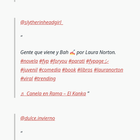
@slytherinheadgirl_
Gente que viene y Bah
por Laura Norton.
#novela
#fyp
#foryou
#parati
#fypageシ
#juvenil
#comedia
#book
#libros
#lauranorton
#viral
#trending
♬ Canela en Rama – El Kanka
@dulce.invierno