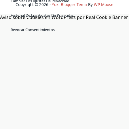
Cambiar Los Ajustes De Privacidad
Copyright © 2026 -
Yuki Blogger Tema
By
WP Moose
Historial De Los Ajustes De Privacidad
Aviso sobre Cookies en WordPress por Real Cookie Banner
Revocar Consentimientos