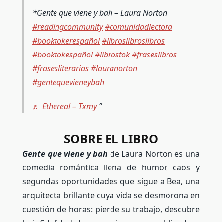
*Gente que viene y bah – Laura Norton
#readingcommunity
#comunidadlectora
#booktokerespañol
#libroslibroslibros
#booktokespañol
#librostok
#fraseslibros
#frasesliterarias
#lauranorton
#gentequevieneybah
♬ Ethereal – Txmy
SOBRE EL LIBRO
Gente que viene y bah
de Laura Norton es una
comedia romántica llena de humor, caos y
segundas oportunidades que sigue a Bea, una
arquitecta brillante cuya vida se desmorona en
cuestión de horas: pierde su trabajo, descubre