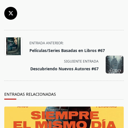
<span
ENTRADA ANTERIOR:
class="nav-
Películas/Series Basadas en Libros #67
subtitle
screen-
SIGUIENTE ENTRADA
reader-
Descubriendo Nuevos Autores #67
text">Página</span>
ENTRADAS RELACIONADAS