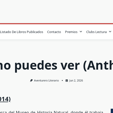
Listado De Libros Publicados
Contacto
Premios
Clubs Lectura
 no puedes ver (Ant
Aventurero Literario
Jun 2, 2026
014)
erca del Museo de Historia Natural, donde él trabaja