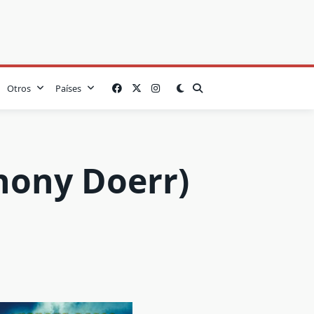
Otros
Países
hony Doerr)