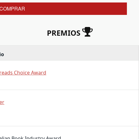
COMPRAR
PREMIOS
io
eads Choice Award
er
alian Book Industry Award