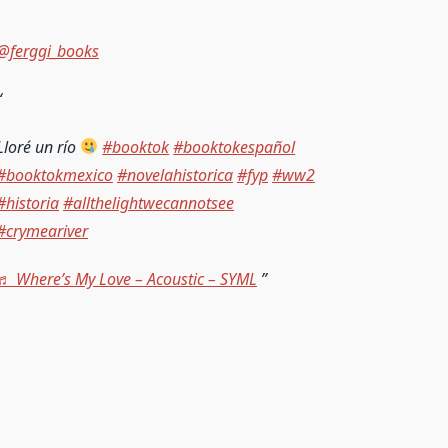
@ferggi_books
Lloré un río
#booktok
#booktokespañol
#booktokmexico
#novelahistorica
#fyp
#ww2
#historia
#allthelightwecannotsee
#crymeariver
♬ Where’s My Love – Acoustic – SYML