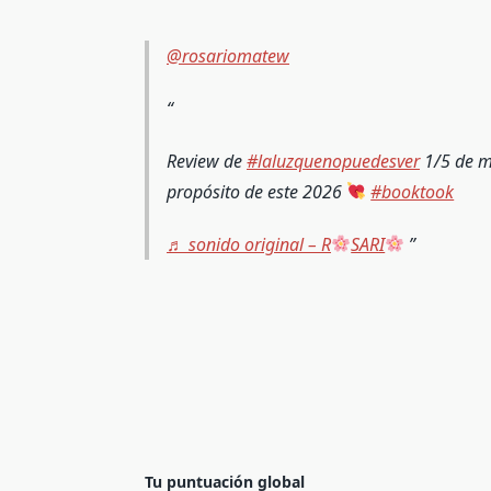
@rosariomatew
Review de
#laluzquenopuedesver
1/5 de m
propósito de este 2026
#booktook
♬ sonido original – R
SARI
Tu puntuación global