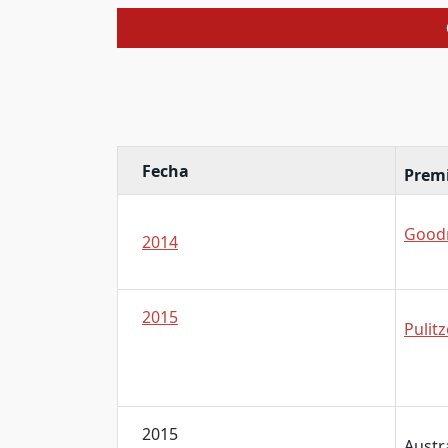
Fecha
Prem
Goodr
2014
2015
Pulitz
2015
Austr