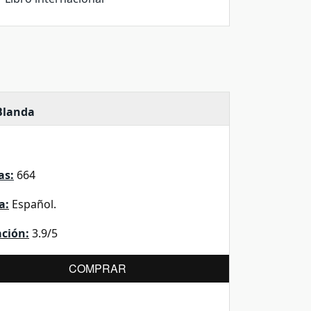
Blanda
as:
664
a:
Español.
ación:
3.9/5
COMPRAR