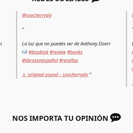
@soycherryaly
i
La luz que no puedes ver de Anthony Doerr
#booktok
#review
#books
#librosenespañol
#reseñas
♬ original sound – soycherryaly
NOS IMPORTA TU OPINIÓN