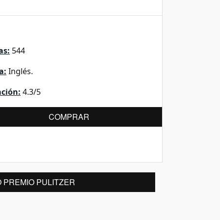
as:
544
a:
Inglés.
ación:
4.3/5
COMPRAR
O PREMIO PULITZER