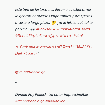
Este tipo de historia nos llevan a cuestionarnos
la génesis de sucesos importantes y sus efectos
a corto o largo plazo. 🤔 ¿Ya lo leíste, qué tal te
pareció? 👀
#BookTok
#ElDiabloATodasHoras
#DonaldRayPollock
#fypシ
#Libros
#viral
♬ Dark and mysterious LoFi Trap L(1364806) –
DaikixCousin
@lalibreriadeinigo
Donald Ray Pollock: Un autor imprescindible
#lalibreriadeinigo
#booktoker