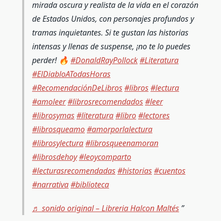
mirada oscura y realista de la vida en el corazón
de Estados Unidos, con personajes profundos y
tramas inquietantes. Si te gustan las historias
intensas y llenas de suspense, ¡no te lo puedes
perder! 🔥
#DonaldRayPollock
#Literatura
#ElDiabloATodasHoras
#RecomendaciónDeLibros
#libros
#lectura
#amoleer
#librosrecomendados
#leer
#librosymas
#literatura
#libro
#lectores
#librosqueamo
#amorporlalectura
#librosylectura
#librosqueenamoran
#librosdehoy
#leoycomparto
#lecturasrecomendadas
#historias
#cuentos
#narrativa
#biblioteca
♬ sonido original – Libreria Halcon Maltés