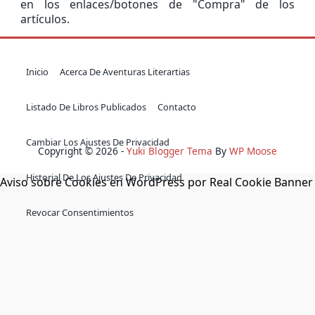
en los enlaces/botones de "Compra" de los
artículos.
Inicio
Acerca De Aventuras Literartias
Listado De Libros Publicados
Contacto
Cambiar Los Ajustes De Privacidad
Copyright © 2026 -
Yuki Blogger Tema
By
WP Moose
Historial De Los Ajustes De Privacidad
Aviso sobre Cookies en WordPress por Real Cookie Banner
Revocar Consentimientos