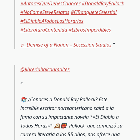
#AutoresQueDebesConocer
#DonaldRayPollock
#NoComeSteveRelatos
#ElBanqueteCelestial
#ElDiabloATodosLosHorarios
#LiteraturaContenida
#LibrosImperdibles
♬ Demise of a Nation – Secession Studios
@libreriahalconmaltes
📚 ¿Conoces a Donald Ray Pollock? Este
increíble escritor norteamericano saltó a la
fama con su impactante novela *»El Diablo a
Todas Horas»* 🕰️👹. Pollock, que comenzó su
carrera literaria a los 55 años, nos ofrece una