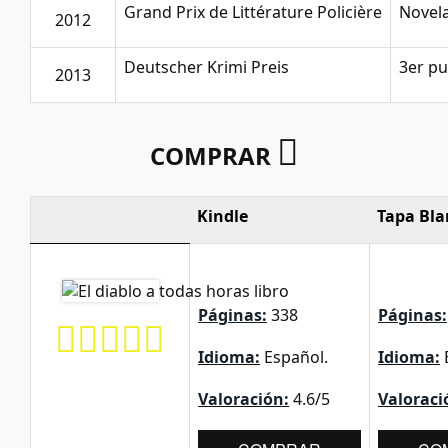
Grand Prix de Littérature Policière
Novela
2012
Deutscher Krimi Preis
3er pu
2013
COMPRAR
Kindle
Tapa Bl
Páginas:
338
Páginas:
Idioma:
Español.
Idioma:
Valoración:
4.6/5
Valoraci