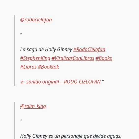
@rodocielofan
La saga de Holly Gibney
#RodoCielofan
#StephenKing
#ViralizarConLibros
#Books
#Libros
#Booktok
♬ sonido original – RODO CIELOFAN
@rdlm_king
Holly Gibney es un personaje que divide aguas.