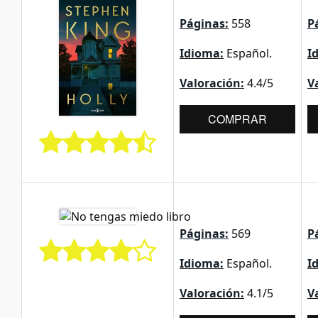
Páginas:
558
P
Idioma:
Español.
I
Valoración:
4.4/5
V
COMPRAR
Páginas:
569
P
Idioma:
Español.
I
Valoración:
4.1/5
V