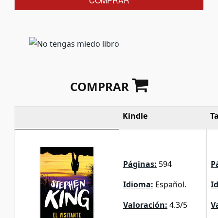
COMPRAR
COMPRAR
Kindle
T
Páginas:
594
P
Idioma:
Español.
I
Valoración:
4.3/5
V