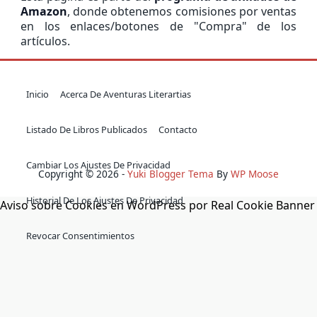
Amazon
, donde obtenemos comisiones por ventas
en los enlaces/botones de "Compra" de los
artículos.
Inicio
Acerca De Aventuras Literartias
Listado De Libros Publicados
Contacto
Cambiar Los Ajustes De Privacidad
Copyright © 2026 -
Yuki Blogger Tema
By
WP Moose
Historial De Los Ajustes De Privacidad
Aviso sobre Cookies en WordPress por Real Cookie Banner
Revocar Consentimientos