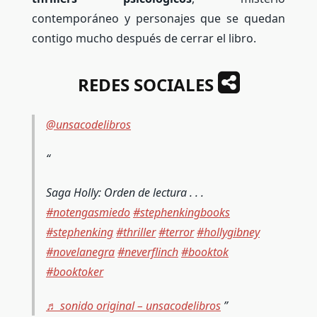
contemporáneo y personajes que se quedan
contigo mucho después de cerrar el libro.
REDES SOCIALES
@unsacodelibros
Saga Holly: Orden de lectura . . .
#notengasmiedo
#stephenkingbooks
#stephenking
#thriller
#terror
#hollygibney
#novelanegra
#neverflinch
#booktok
#booktoker
♬ sonido original – unsacodelibros