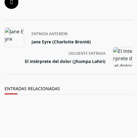
<span
ENTRADA ANTERIOR:
class="nav-
Jane Eyre (Charlotte Brontë)
subtitle
screen-
SIGUIENTE ENTRADA
reader-
El intérprete del dolor (Jhumpa Lahiri)
text">Página</span>
ENTRADAS RELACIONADAS