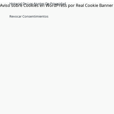
Historial De Los Ajustes De Privacidad
Aviso sobre Cookies en WordPress por Real Cookie Banner
Revocar Consentimientos