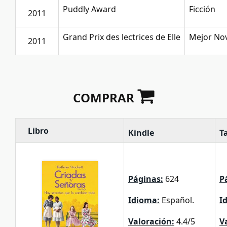
Puddly Award
Ficción
2011
Grand Prix des lectrices de Elle
Mejor No
2011
COMPRAR
Libro
Kindle
T
Páginas:
624
P
Idioma:
Español.
I
Valoración:
4.4/5
V