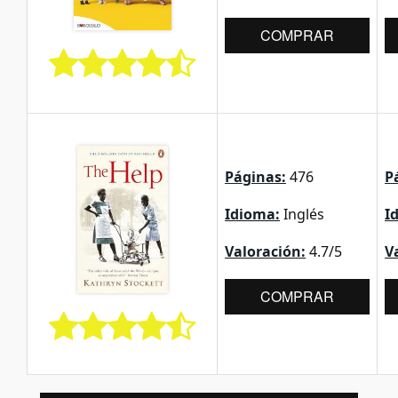
COMPRAR
Páginas:
476
P
Idioma:
Inglés
I
Valoración:
4.7/5
V
COMPRAR