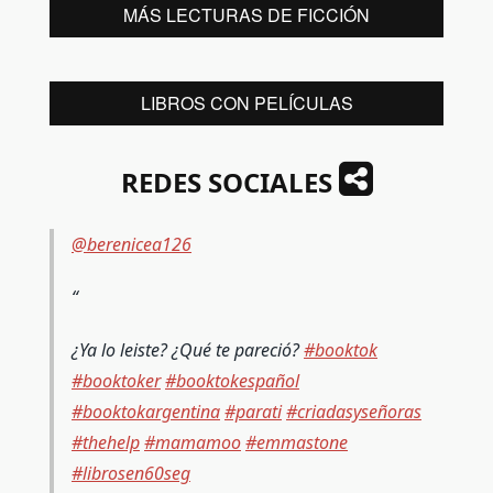
MÁS LECTURAS DE FICCIÓN
LIBROS CON PELÍCULAS
REDES SOCIALES
@berenicea126
¿Ya lo leiste? ¿Qué te pareció?
#booktok
#booktoker
#booktokespañol
#booktokargentina
#parati
#criadasyseñoras
#thehelp
#mamamoo
#emmastone
#librosen60seg