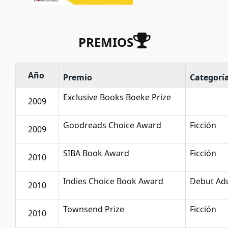
PREMIOS
Año
Premio
Categorí
Exclusive Books Boeke Prize
2009
Goodreads Choice Award
Ficción
2009
SIBA Book Award
Ficción
2010
Indies Choice Book Award
Debut Ad
2010
Townsend Prize
Ficción
2010