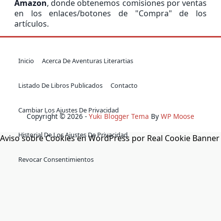
Amazon
, donde obtenemos comisiones por ventas
en los enlaces/botones de "Compra" de los
artículos.
Inicio
Acerca De Aventuras Literartias
Listado De Libros Publicados
Contacto
Cambiar Los Ajustes De Privacidad
Copyright © 2026 -
Yuki Blogger Tema
By
WP Moose
Historial De Los Ajustes De Privacidad
Aviso sobre Cookies en WordPress por Real Cookie Banner
Revocar Consentimientos