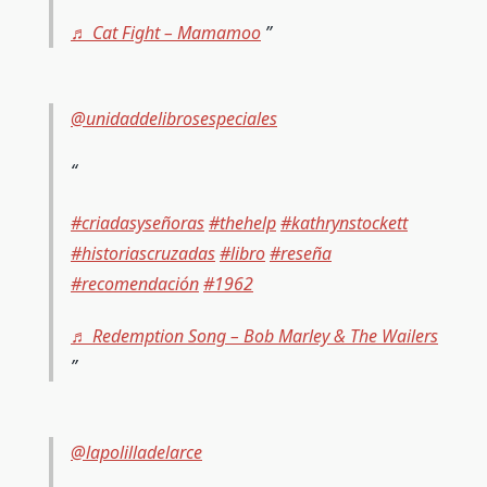
♬ Cat Fight – Mamamoo
@unidaddelibrosespeciales
#criadasyseñoras
#thehelp
#kathrynstockett
#historiascruzadas
#libro
#reseña
#recomendación
#1962
♬ Redemption Song – Bob Marley & The Wailers
@lapolilladelarce