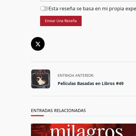
Esta reseña se basa en mi propia expe
Enviar Una Reseña
<span
ENTRADA ANTERIOR:
class="nav-
Películas Basadas en Libros #49
subtitle
screen-
reader-
text">Página</span>
ENTRADAS RELACIONADAS