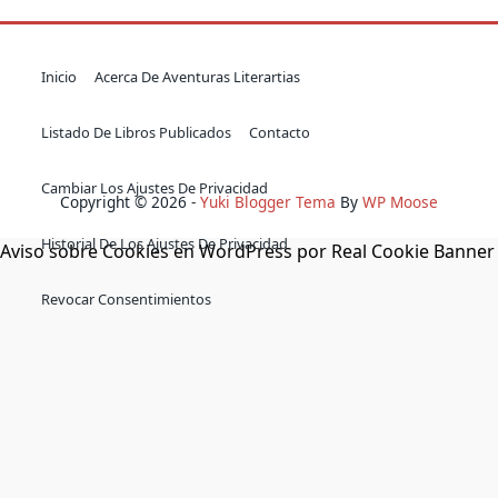
Inicio
Acerca De Aventuras Literartias
Listado De Libros Publicados
Contacto
Cambiar Los Ajustes De Privacidad
Copyright © 2026 -
Yuki Blogger Tema
By
WP Moose
Historial De Los Ajustes De Privacidad
Aviso sobre Cookies en WordPress por Real Cookie Banner
Revocar Consentimientos