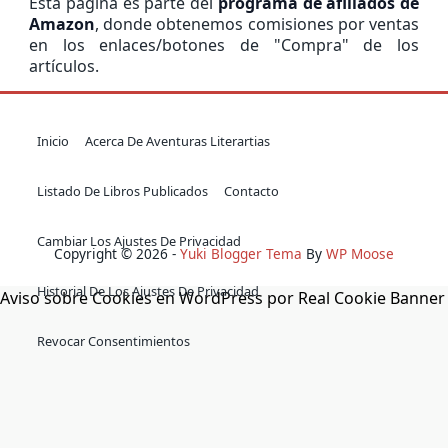
Está página es parte del
programa de afiliados de
Amazon
, donde obtenemos comisiones por ventas
en los enlaces/botones de "Compra" de los
artículos.
Inicio
Acerca De Aventuras Literartias
Listado De Libros Publicados
Contacto
Cambiar Los Ajustes De Privacidad
Copyright © 2026 -
Yuki Blogger Tema
By
WP Moose
Historial De Los Ajustes De Privacidad
Aviso sobre Cookies en WordPress por Real Cookie Banner
Revocar Consentimientos