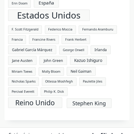
España
Erin Doom
Estados Unidos
F. Scott Fitzgerald
Federico Moccia
Fernando Aramburu
Francia
Francine Rivers
Frank Herbert
Gabriel García Márquez
Irlanda
George Orwell
Kazuo Ishiguro
Jane Austen
John Green
Neil Gaiman
Miriam Toews
Molly Bloom
Nicholas Sparks
Ottessa Moshfegh
Paulette Jiles
Percival Everett
Philip K. Dick
Reino Unido
Stephen King