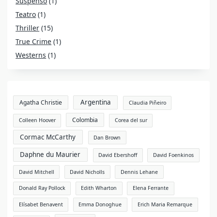
Suspenso
(1)
Teatro
(1)
Thriller
(15)
True Crime
(1)
Westerns
(1)
Argentina
Agatha Christie
Claudia Piñeiro
Colombia
Colleen Hoover
Corea del sur
Cormac McCarthy
Dan Brown
Daphne du Maurier
David Ebershoff
David Foenkinos
David Mitchell
David Nicholls
Dennis Lehane
Donald Ray Pollock
Edith Wharton
Elena Ferrante
Elísabet Benavent
Emma Donoghue
Erich Maria Remarque