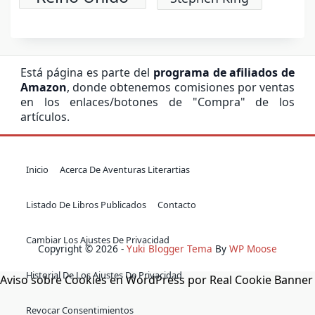
Está página es parte del
programa de afiliados de
Amazon
, donde obtenemos comisiones por ventas
en los enlaces/botones de "Compra" de los
artículos.
Inicio
Acerca De Aventuras Literartias
Listado De Libros Publicados
Contacto
Cambiar Los Ajustes De Privacidad
Copyright © 2026 -
Yuki Blogger Tema
By
WP Moose
Historial De Los Ajustes De Privacidad
Aviso sobre Cookies en WordPress por Real Cookie Banner
Revocar Consentimientos