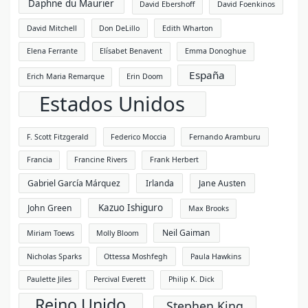
Daphne du Maurier
David Ebershoff
David Foenkinos
David Mitchell
Don DeLillo
Edith Wharton
Elena Ferrante
Elísabet Benavent
Emma Donoghue
España
Erich Maria Remarque
Erin Doom
Estados Unidos
F. Scott Fitzgerald
Federico Moccia
Fernando Aramburu
Francia
Francine Rivers
Frank Herbert
Gabriel García Márquez
Irlanda
Jane Austen
Kazuo Ishiguro
John Green
Max Brooks
Neil Gaiman
Miriam Toews
Molly Bloom
Nicholas Sparks
Ottessa Moshfegh
Paula Hawkins
Paulette Jiles
Percival Everett
Philip K. Dick
Reino Unido
Stephen King