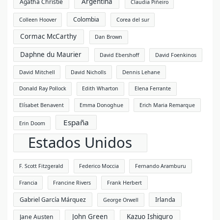
Argentina
Agatha Christie
Claudia Piñeiro
Colombia
Colleen Hoover
Corea del sur
Cormac McCarthy
Dan Brown
Daphne du Maurier
David Ebershoff
David Foenkinos
David Mitchell
David Nicholls
Dennis Lehane
Donald Ray Pollock
Edith Wharton
Elena Ferrante
Elísabet Benavent
Emma Donoghue
Erich Maria Remarque
España
Erin Doom
Estados Unidos
F. Scott Fitzgerald
Federico Moccia
Fernando Aramburu
Francia
Francine Rivers
Frank Herbert
Gabriel García Márquez
Irlanda
George Orwell
John Green
Kazuo Ishiguro
Jane Austen