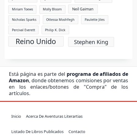
Neil Gaiman
Miriam Toews
Molly Bloom
Nicholas Sparks
Ottessa Moshfegh
Paulette Jiles
Percival Everett
Philip K. Dick
Reino Unido
Stephen King
Está página es parte del
programa de afiliados de
Amazon
, donde obtenemos comisiones por ventas
en los enlaces/botones de "Compra" de los
artículos.
Inicio
Acerca De Aventuras Literartias
Listado De Libros Publicados
Contacto