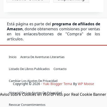
Está página es parte del
programa de afiliados de
Amazon
, donde obtenemos comisiones por ventas
en los enlaces/botones de "Compra" de los
artículos.
Inicio
Acerca De Aventuras Literartias
Listado De Libros Publicados
Contacto
Cambiar Los Ajustes De Privacidad
Copyright © 2026 -
Yuki Blogger Tema
By
WP Moose
Historial De Los Ajustes De Privacidad
Aviso sobre Cookies en WordPress por Real Cookie Banner
Revocar Consentimientos