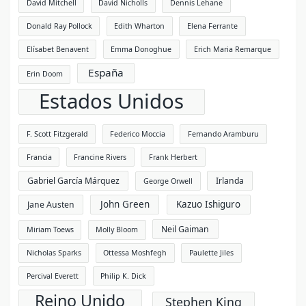
David Mitchell
David Nicholls
Dennis Lehane
Donald Ray Pollock
Edith Wharton
Elena Ferrante
Elísabet Benavent
Emma Donoghue
Erich Maria Remarque
España
Erin Doom
Estados Unidos
F. Scott Fitzgerald
Federico Moccia
Fernando Aramburu
Francia
Francine Rivers
Frank Herbert
Gabriel García Márquez
Irlanda
George Orwell
John Green
Kazuo Ishiguro
Jane Austen
Neil Gaiman
Miriam Toews
Molly Bloom
Nicholas Sparks
Ottessa Moshfegh
Paulette Jiles
Percival Everett
Philip K. Dick
Reino Unido
Stephen King