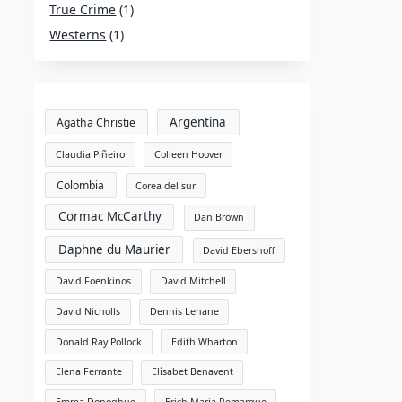
True Crime
(1)
Westerns
(1)
Argentina
Agatha Christie
Claudia Piñeiro
Colleen Hoover
Colombia
Corea del sur
Cormac McCarthy
Dan Brown
Daphne du Maurier
David Ebershoff
David Foenkinos
David Mitchell
David Nicholls
Dennis Lehane
Donald Ray Pollock
Edith Wharton
Elena Ferrante
Elísabet Benavent
Emma Donoghue
Erich Maria Remarque