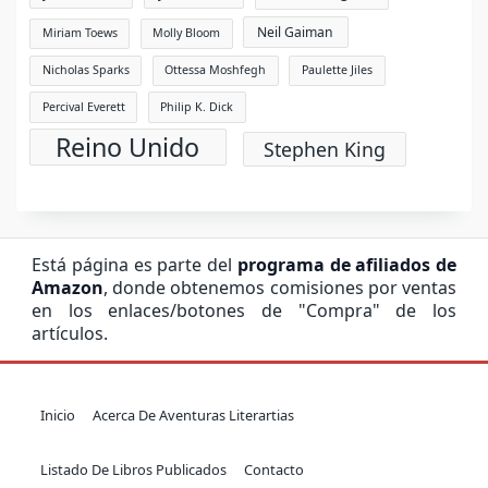
Neil Gaiman
Miriam Toews
Molly Bloom
Nicholas Sparks
Ottessa Moshfegh
Paulette Jiles
Percival Everett
Philip K. Dick
Reino Unido
Stephen King
Está página es parte del
programa de afiliados de
Amazon
, donde obtenemos comisiones por ventas
en los enlaces/botones de "Compra" de los
artículos.
Inicio
Acerca De Aventuras Literartias
Listado De Libros Publicados
Contacto