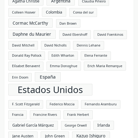
Argentina
Agatha Christie
Claudia Piñeiro
Colombia
Colleen Hoover
Corea del sur
Cormac McCarthy
Dan Brown
Daphne du Maurier
David Ebershoff
David Foenkinos
David Mitchell
David Nicholls
Dennis Lehane
Donald Ray Pollock
Edith Wharton
Elena Ferrante
Elísabet Benavent
Emma Donoghue
Erich Maria Remarque
España
Erin Doom
Estados Unidos
F. Scott Fitzgerald
Federico Moccia
Fernando Aramburu
Francia
Francine Rivers
Frank Herbert
Gabriel García Márquez
Irlanda
George Orwell
Kazuo Ishiguro
Jane Austen
John Green