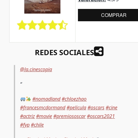
COMPRAR
REDES SOCIALES
@la.cinescopia
#nomadland
#chloezhao
#francesmcdormand
#pelicula
#oscars
#cine
#actriz
#movie
#premiososcar
#oscars2021
#fyp
#chile