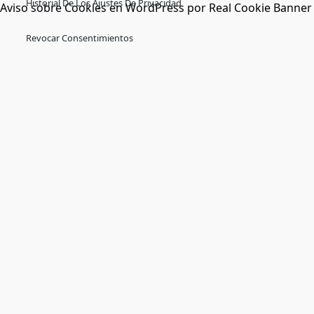
Historial De Los Ajustes De Privacidad
Aviso sobre Cookies en WordPress por Real Cookie Banner
Revocar Consentimientos