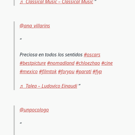
♬ Classical Music – Classical Music
@ana_villarins
Preciosa en todos los sentidos
#oscars
#bestpicture
#nomadland
#chloezhao
#cine
#mexico
#filmtok
#foryou
#parati
#fyp
♬ Talea – Ludovico Einaudi
@unpocologo