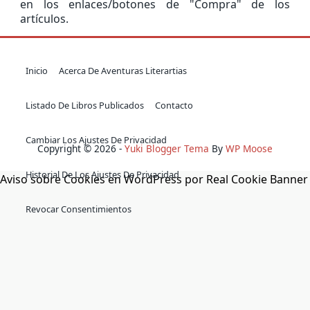
en los enlaces/botones de "Compra" de los
artículos.
Inicio
Acerca De Aventuras Literartias
Listado De Libros Publicados
Contacto
Cambiar Los Ajustes De Privacidad
Copyright © 2026 -
Yuki Blogger Tema
By
WP Moose
Historial De Los Ajustes De Privacidad
Aviso sobre Cookies en WordPress por Real Cookie Banner
Revocar Consentimientos