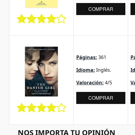
COMPRAR
Páginas:
361
P
Idioma:
Inglés.
I
Valoración:
4/5
V
COMPRAR
NOS IMPORTA TU OPINIÓN