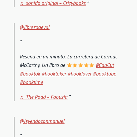
♬ sonido original – Crizybooks
@librerodeval
Reseña en un minuto. La carretera de Cormac
McCarthy. Un libro de
#CapCut
#booktok
#booktoker
#booklover
#booktube
#booktime
♬ The Road – Faouzia
@leyendoconmanuel