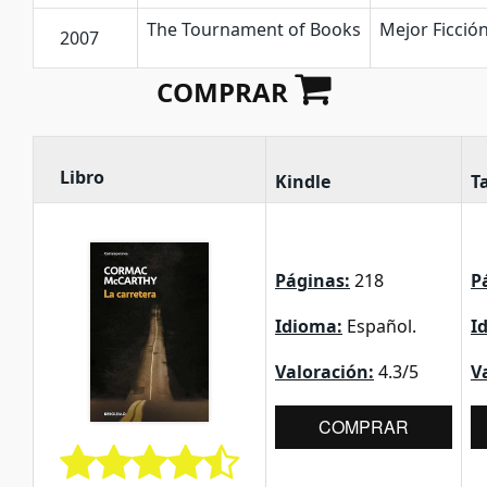
The Tournament of Books
Mejor Ficció
2007
COMPRAR
Libro
Kindle
T
Páginas:
218
P
Idioma:
Español.
I
Valoración:
4.3/5
V
COMPRAR