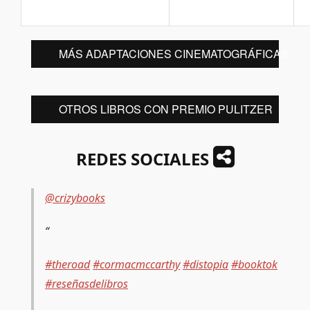
MÁS ADAPTACIONES CINEMATOGRÁFICAS
OTROS LIBROS CON PREMIO PULITZER
REDES SOCIALES
@crizybooks
#theroad
#cormacmccarthy
#distopia
#booktok
#reseñasdelibros