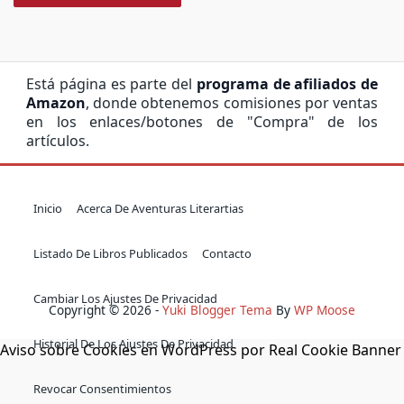
Está página es parte del
programa de afiliados de
Amazon
, donde obtenemos comisiones por ventas
en los enlaces/botones de "Compra" de los
artículos.
Inicio
Acerca De Aventuras Literartias
Listado De Libros Publicados
Contacto
Cambiar Los Ajustes De Privacidad
Copyright © 2026 -
Yuki Blogger Tema
By
WP Moose
Historial De Los Ajustes De Privacidad
Aviso sobre Cookies en WordPress por Real Cookie Banner
Revocar Consentimientos