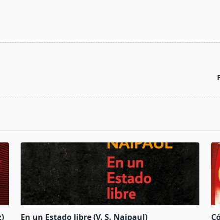
)
En un Estado libre (V. S. Naipaul)
Có