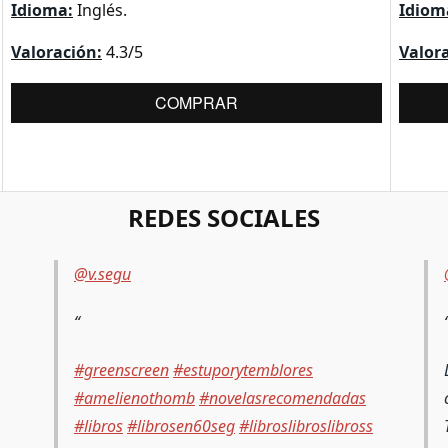
Idioma:
Inglés.
Idiom
Valoración:
4.3/5
Valor
COMPRAR
REDES SOCIALES
@v.segu
#greenscreen
#estuporytemblores
#amelienothomb
#novelasrecomendadas
#libros
#librosen60seg
#libroslibroslibross