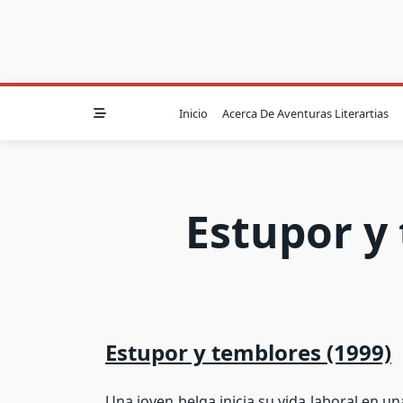
Inicio
Acerca De Aventuras Literartias
Estupor y
Estupor y temblores (1999)
Una joven belga inicia su vida laboral en 