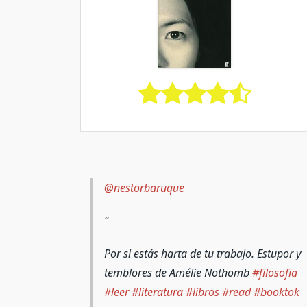
@nestorbaruque
Por si estás harta de tu trabajo. Estupor y
temblores de Amélie Nothomb
#filosofia
#leer
#literatura
#libros
#read
#booktok