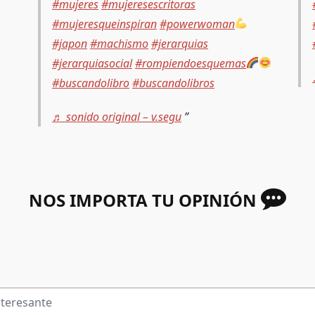
#mujeres
#mujeresescritoras
#mujeresqueinspiran
#powerwoman
#japon
#machismo
#jerarquias
#jerarquiasocial
#rompiendoesquemas
#buscandolibro
#buscandolibros
♬ sonido original – v.segu
NOS IMPORTA TU OPINIÓN