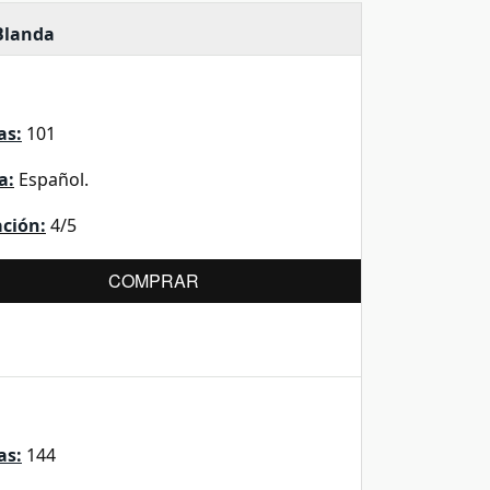
Blanda
as:
101
a:
Español.
ación:
4/5
COMPRAR
as:
144