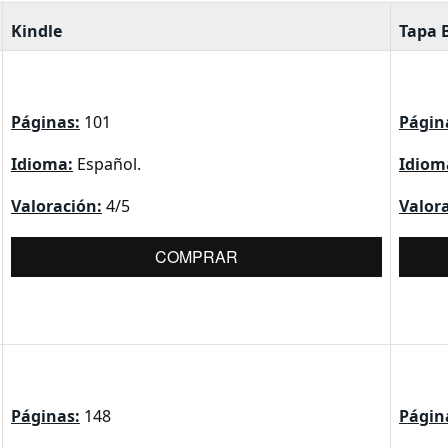
Kindle
Tapa 
Páginas:
101
Págin
Idioma:
Español.
Idiom
Valoración:
4/5
Valor
COMPRAR
Páginas:
148
Págin