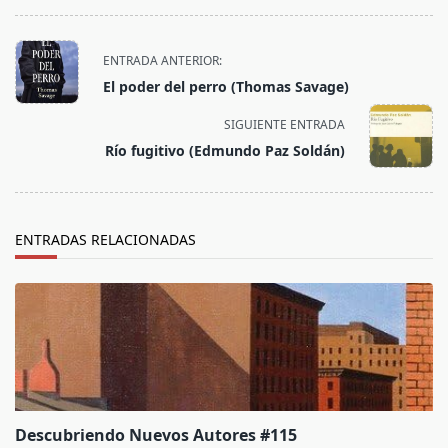
<span
ENTRADA ANTERIOR:
class="nav-
El poder del perro (Thomas Savage)
subtitle
screen-
SIGUIENTE ENTRADA
reader-
Río fugitivo (Edmundo Paz Soldán)
text">Página</span>
ENTRADAS RELACIONADAS
Descubriendo Nuevos Autores #115