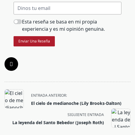
Esta reseña se basa en mi propia
experiencia y es mi opinión genuina.
Enviar Una Reseña
<span
ENTRADA ANTERIOR:
class="nav-
El cielo de medianoche (Lily Brooks-Dalton)
subtitle
screen-
SIGUIENTE ENTRADA
reader-
La leyenda del Santo Bebedor (Joseph Roth)
text">Página</span>