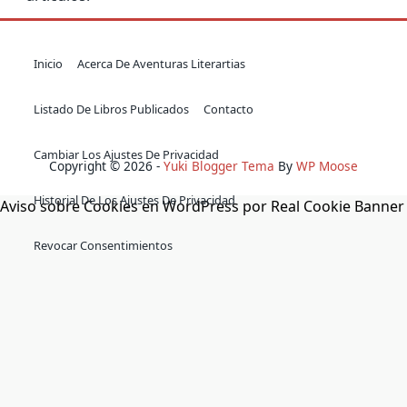
Inicio
Acerca De Aventuras Literartias
Listado De Libros Publicados
Contacto
Cambiar Los Ajustes De Privacidad
Copyright © 2026 -
Yuki Blogger Tema
By
WP Moose
Historial De Los Ajustes De Privacidad
Aviso sobre Cookies en WordPress por Real Cookie Banner
Revocar Consentimientos