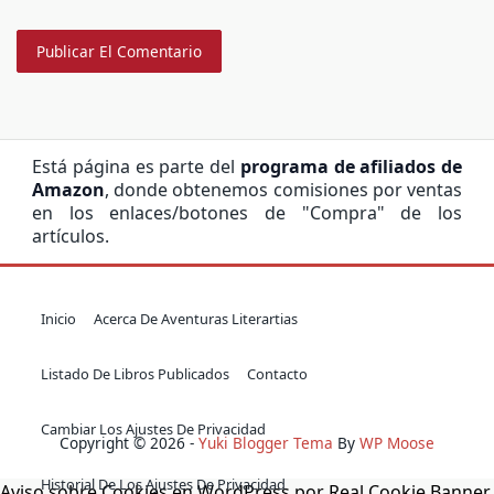
Está página es parte del
programa de afiliados de
Amazon
, donde obtenemos comisiones por ventas
en los enlaces/botones de "Compra" de los
artículos.
Inicio
Acerca De Aventuras Literartias
Listado De Libros Publicados
Contacto
Cambiar Los Ajustes De Privacidad
Copyright © 2026 -
Yuki Blogger Tema
By
WP Moose
Historial De Los Ajustes De Privacidad
Aviso sobre Cookies en WordPress por Real Cookie Banner