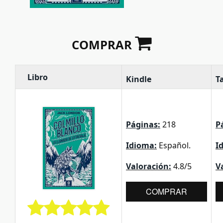
COMPRAR
Libro
Kindle
T
Páginas:
218
P
Idioma:
Español.
I
Valoración:
4.8/5
V
COMPRAR