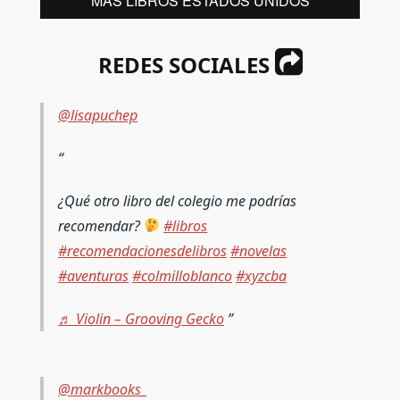
MÁS LIBROS ESTADOS UNIDOS
REDES SOCIALES
@lisapuchep
¿Qué otro libro del colegio me podrías
recomendar?
#libros
#recomendacionesdelibros
#novelas
#aventuras
#colmilloblanco
#xyzcba
♬ Violin – Grooving Gecko
@markbooks_