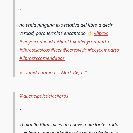
no tenía ninguna expectativa del libro a decir
verdad, pero terminé encantado
#libros
#leoyrecomiendo
#booktok
#leoycomparto
#librosclasicos
#leer
#leeresvivir
#leoycomparto
#librosrecomendados
♬ sonido original – Mark Bejar
@alienelpaisdeloslibros
«Colmillo Blanco» es una novela bastante cruda
y violenta, que no idealiza ni la vida salvaje ni la