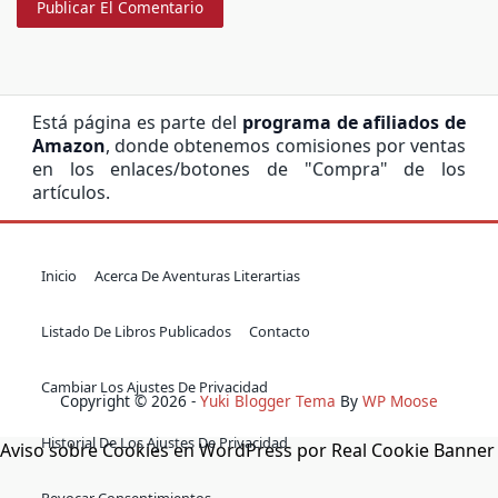
Está página es parte del
programa de afiliados de
Amazon
, donde obtenemos comisiones por ventas
en los enlaces/botones de "Compra" de los
artículos.
Inicio
Acerca De Aventuras Literartias
Listado De Libros Publicados
Contacto
Cambiar Los Ajustes De Privacidad
Copyright © 2026 -
Yuki Blogger Tema
By
WP Moose
Historial De Los Ajustes De Privacidad
Aviso sobre Cookies en WordPress por Real Cookie Banner