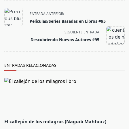
<span
ENTRADA ANTERIOR:
class="nav-
Películas/Series Basadas en Libros #95
subtitle
screen-
SIGUIENTE ENTRADA
reader-
Descubriendo Nuevos Autores #95
text">Página</span>
ENTRADAS RELACIONADAS
El callejón de los milagros (Naguib Mahfouz)