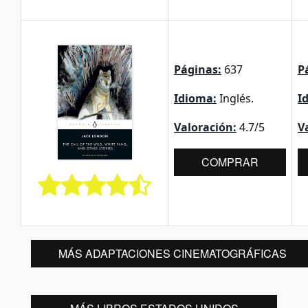
Páginas:
637
P
Idioma:
Inglés.
I
Valoración:
4.7/5
V
COMPRAR
MÁS ADAPTACIONES CINEMATOGRÁFICAS